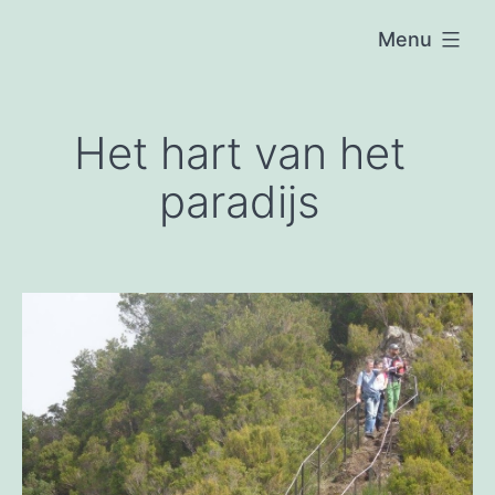
Ga
Menu
naar
Raposeira
de
de
inhoud
São
João
Het hart van het
paradijs