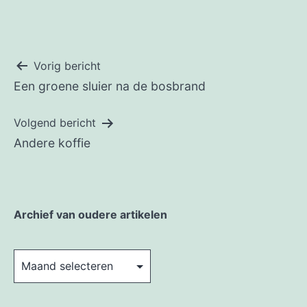
Bericht
Vorig bericht
Een groene sluier na de bosbrand
navigatie
Volgend bericht
Andere koffie
Archief van oudere artikelen
Archief
van
oudere
artikelen