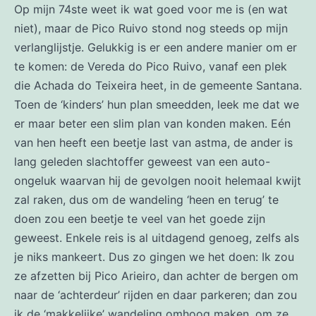
Op mijn 74ste weet ik wat goed voor me is (en wat
niet), maar de Pico Ruivo stond nog steeds op mijn
verlanglijstje. Gelukkig is er een andere manier om er
te komen: de Vereda do Pico Ruivo, vanaf een plek
die Achada do Teixeira heet, in de gemeente Santana.
Toen de ‘kinders’ hun plan smeedden, leek me dat we
er maar beter een slim plan van konden maken. Eén
van hen heeft een beetje last van astma, de ander is
lang geleden slachtoffer geweest van een auto-
ongeluk waarvan hij de gevolgen nooit helemaal kwijt
zal raken, dus om de wandeling ‘heen en terug’ te
doen zou een beetje te veel van het goede zijn
geweest. Enkele reis is al uitdagend genoeg, zelfs als
je niks mankeert. Dus zo gingen we het doen: Ik zou
ze afzetten bij Pico Arieiro, dan achter de bergen om
naar de ‘achterdeur’ rijden en daar parkeren; dan zou
ik de ‘makkelijke’ wandeling omhoog maken, om ze