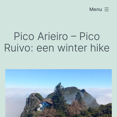
Ga
Menu
naar
Raposeira
de
de
inhoud
São
João
Pico Arieiro – Pico
Ruivo: een winter hike